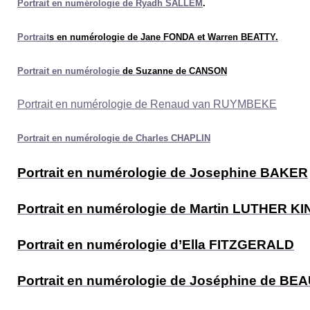
P
or
trait en numérologie
de Ryadh SALLEM
.
P
or
trait
s
en numérologie
de Jane FONDA et Warren BEATTY.
P
or
trait en numérologie
de Suzanne de CANSON
P
or
trait en numérologie de Renaud van RUYMBEKE
P
or
trait en numérologie de Charles CHAPLIN
P
ortrait en numérologie de Josephine BAKER
Portrait en numérologie de Martin LUTHER K
Portrait en numérologie d’Ella FITZGERALD
Portrait en numérologie de Joséphine de B