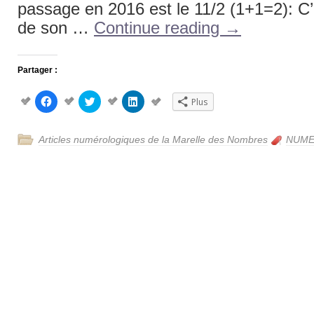
passage en 2016 est le 11/2 (1+1=2): C’
de son …
Continue reading
→
Partager :
Cliquez
Cliquez
Cliquez
Plus
pour
pour
pour
partager
partager
partager
sur
sur
sur
Facebook(ouvre
Twitter(ouvre
LinkedIn(ouvre
Articles numérologiques de la Marelle des Nombres
NUME
dans
dans
dans
une
une
une
nouvelle
nouvelle
nouvelle
fenêtre)
fenêtre)
fenêtre)