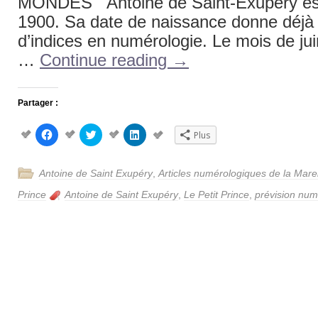
MONDES Antoine de Saint-Exupéry est 
1900. Sa date de naissance donne déj
d’indices en numérologie. Le mois de juin
…
Continue reading
→
Partager :
Cliquez
Cliquez
Cliquez
Plus
pour
pour
pour
partager
partager
partager
sur
sur
sur
Facebook(ouvre
Twitter(ouvre
LinkedIn(ouvre
Antoine de Saint Exupéry
,
Articles numérologiques de la Mar
dans
dans
dans
une
une
une
nouvelle
nouvelle
nouvelle
Prince
Antoine de Saint Exupéry
,
Le Petit Prince
,
prévision num
fenêtre)
fenêtre)
fenêtre)