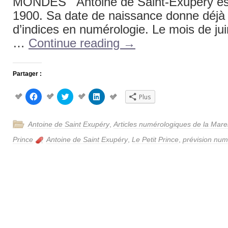
MONDES Antoine de Saint-Exupéry est 
1900. Sa date de naissance donne déj
d’indices en numérologie. Le mois de juin
…
Continue reading
→
Partager :
Cliquez
Cliquez
Cliquez
Plus
pour
pour
pour
partager
partager
partager
sur
sur
sur
Facebook(ouvre
Twitter(ouvre
LinkedIn(ouvre
Antoine de Saint Exupéry
,
Articles numérologiques de la Mar
dans
dans
dans
une
une
une
nouvelle
nouvelle
nouvelle
Prince
Antoine de Saint Exupéry
,
Le Petit Prince
,
prévision num
fenêtre)
fenêtre)
fenêtre)