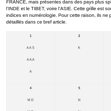
FRANCE, mais présentes dans des pays plus spi
l’INDE et le TIBET, voire l’ASIE. Cette grille est
indices en numérologie. Pour cette raison, ils ne 
détaillés dans ce bref article.
1
2
A A S
K
A A A
A
4
5
M D
N