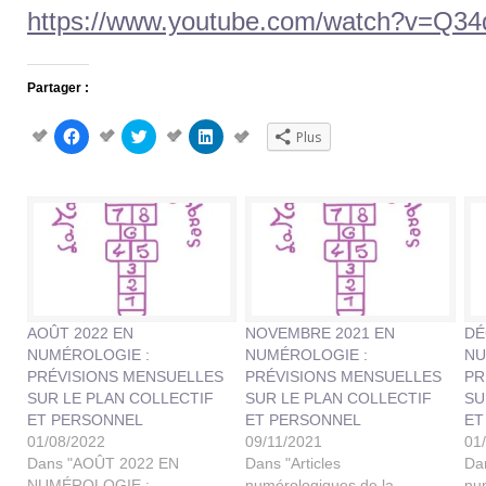
https://www.youtube.com/watch?v=Q3
Partager :
Cliquez
Cliquez
Cliquez
Plus
pour
pour
pour
partager
partager
partager
sur
sur
sur
Facebook(ouvre
Twitter(ouvre
LinkedIn(ouvre
dans
dans
dans
une
une
une
nouvelle
nouvelle
nouvelle
fenêtre)
fenêtre)
fenêtre)
AOÛT 2022 EN
NOVEMBRE 2021 EN
DÉ
NUMÉROLOGIE :
NUMÉROLOGIE :
NU
PRÉVISIONS MENSUELLES
PRÉVISIONS MENSUELLES
PR
SUR LE PLAN COLLECTIF
SUR LE PLAN COLLECTIF
SU
ET PERSONNEL
ET PERSONNEL
ET
01/08/2022
09/11/2021
01
Dans "AOÛT 2022 EN
Dans "Articles
Dan
NUMÉROLOGIE :
numérologiques de la
nu