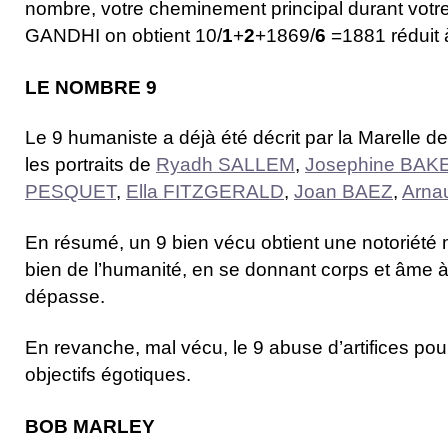
nombre, votre cheminement principal durant votr
GANDHI on obtient 10/
1
+
2
+1869/
6
=1881 réduit
LE NOMBRE 9
Le 9 humaniste a déjà été décrit par la Marelle
les portraits de
Ryadh SALLEM
,
Josephine BAK
PESQUET
,
Ella FITZGERALD
,
Joan BAEZ
,
Arna
En résumé, un 9 bien vécu obtient une notoriété 
bien de l’humanité, en se donnant corps et âme à
dépasse.
En revanche, mal vécu, le 9 abuse d’artifices po
objectifs égotiques.
BOB MARLEY