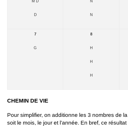
M D
N
D
N
7
8
G
H
H
H
CHEMIN DE VIE
Pour simplifier, on additionne les 3 nombres de l
soit le mois, le jour et l’année. En bref, ce résult