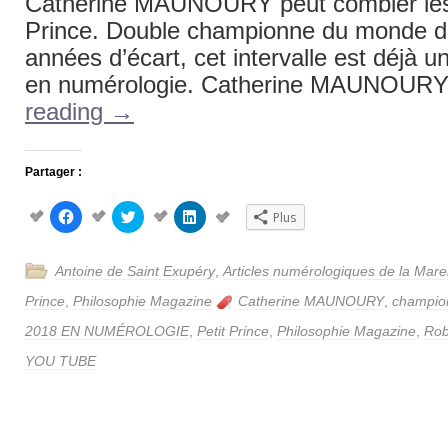
Catherine MAUNOURY peut combler les 
Prince. Double championne du monde de
années d’écart, cet intervalle est déjà u
en numérologie. Catherine MAUNOUR
reading
→
Partager :
Cliquez
Cliquez
Cliquez
Plus
pour
pour
pour
partager
partager
partager
sur
sur
sur
Facebook(ouvre
Twitter(ouvre
LinkedIn(ouvre
Antoine de Saint Exupéry
,
Articles numérologiques de la Mar
dans
dans
dans
une
une
une
nouvelle
nouvelle
nouvelle
Prince
,
Philosophie Magazine
Catherine MAUNOURY
,
champio
fenêtre)
fenêtre)
fenêtre)
2018 EN NUMÉROLOGIE
,
Petit Prince
,
Philosophie Magazine
,
Rob
YOU TUBE