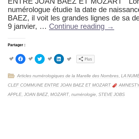
ENTRE JOAN BAEZ ET MOZART Lors
numérologue étudie la date de naissanc
BAEZ, il voit les grandes lignes de sa d
9 janvier, …
Continue reading
→
Partager :
Cliquez
Cliquez
Cliquez
Plus
pour
pour
pour
partager
partager
partager
sur
sur
sur
Facebook(ouvre
Twitter(ouvre
LinkedIn(ouvre
Articles numérologiques de la Marelle des Nombres
,
LA NUM
dans
dans
dans
une
une
une
nouvelle
nouvelle
nouvelle
CLEF COMMUNE ENTRE JOAN BAEZ ET MOZART
AMNESTY
fenêtre)
fenêtre)
fenêtre)
APPLE
,
JOAN BAEZ
,
MOZART
,
numérologie
,
STEVE JOBS