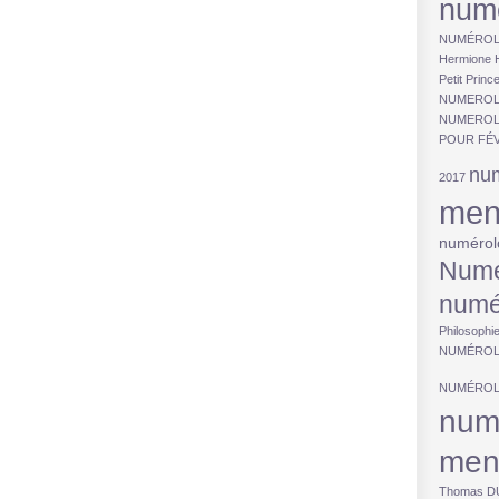
num
NUMÉROL
Hermione
Petit Princ
NUMEROLO
NUMEROL
POUR FÉV
num
2017
men
numérol
Numé
numé
Philosophi
NUMÉROL
NUMÉROL
num
men
Thomas 