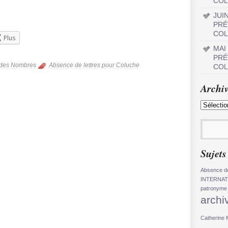
COL
JUI
PRÉ
COL
Plus
MAI
PRÉ
vre
e des Nombres
Absence de lettres pour Coluche
COL
Archiv
Sujets
Absence de
INTERNAT
patronyme
archi
Catherin