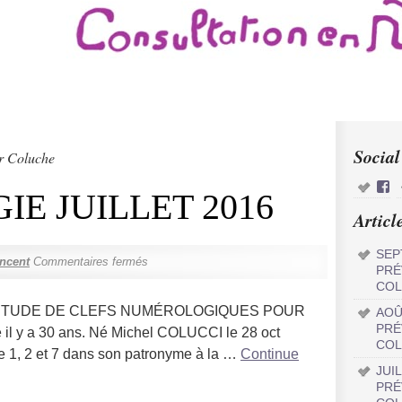
Social
ur Coluche
E JUILLET 2016
Articl
SEP
ncent
Commentaires fermés
PRÉ
COL
 ÉTUDE DE CLEFS NUMÉROLOGIQUES POUR
AOÛ
PRÉ
il y a 30 ans. Né Michel COLUCCI le 28 oct
COL
re 1, 2 et 7 dans son patronyme à la …
Continue
JUI
PRÉ