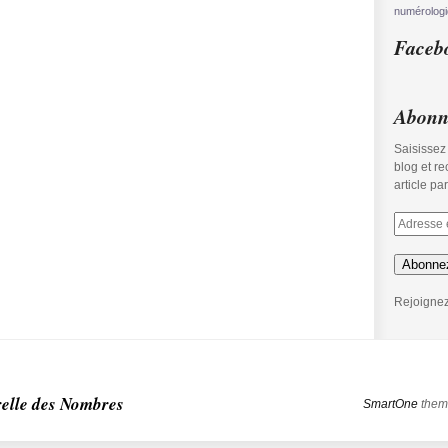
numérolog
Faceb
Abonne
Saisissez
blog et r
article pa
Abonne
Rejoignez
relle des Nombres
SmartOne
them