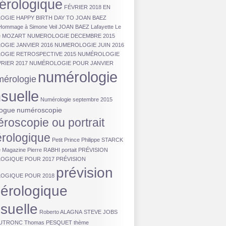
érologique
FÉVRIER 2018 EN
OGIE
HAPPY BIRTH DAY TO JOAN BAEZ
Hommage à Simone Veil
JOAN BAEZ
Lafayette
Le
e
MOZART
NUMEROLOGIE DECEMBRE 2015
GIE JANVIER 2016
NUMEROLOGIE JUIN 2016
OGIE RETROSPECTIVE 2015
NUMÉROLOGIE
RIER 2017
NUMÉROLOGIE POUR JANVIER
numérologie
érologie
suelle
Numérologie septembre 2015
ogue
numéroscopie
roscopie ou portrait
rologique
Petit Prince
Philippe STARCK
e Magazine
Pierre RABHI
portait
PRÉVISION
OGIQUE POUR 2017
PRÉVISION
prévision
OGIQUE POUR 2018
érologique
suelle
Roberto ALAGNA
STEVE JOBS
DUTRONC
Thomas PESQUET
thème