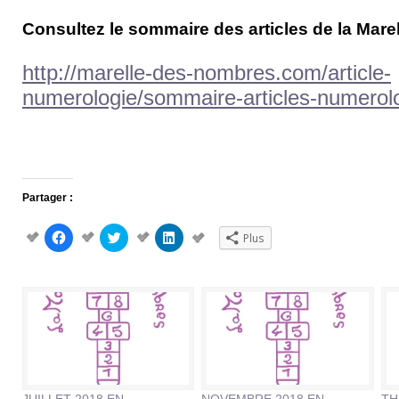
Consultez le sommaire des articles de la Mar
http://marelle-des-nombres.com/article-
numerologie/sommaire-articles-numerol
Partager :
Cliquez
Cliquez
Cliquez
Plus
pour
pour
pour
partager
partager
partager
sur
sur
sur
Facebook(ouvre
Twitter(ouvre
LinkedIn(ouvre
dans
dans
dans
une
une
une
nouvelle
nouvelle
nouvelle
fenêtre)
fenêtre)
fenêtre)
JUILLET 2018 EN
NOVEMBRE 2018 EN
TH