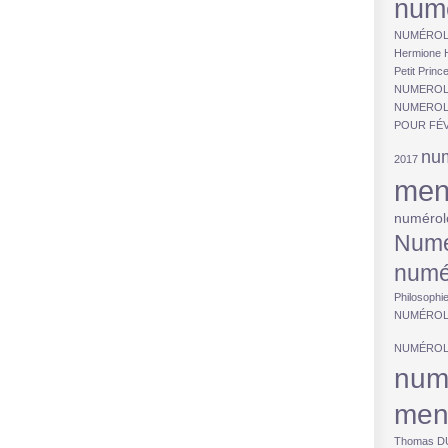
num
NUMÉROL
Hermione
Petit Princ
NUMEROLO
NUMEROL
POUR FÉV
num
2017
men
numérol
Numé
numé
Philosophi
NUMÉROL
NUMÉROL
num
men
Thomas 