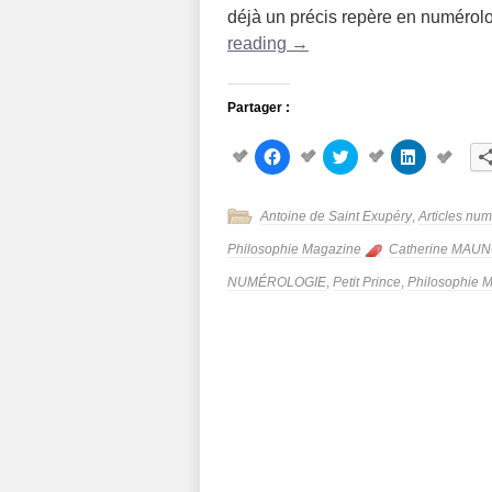
déjà un précis repère en numér
reading
→
Partager :
Cliquez
Cliquez
Cliquez
pour
pour
pour
partager
partager
partager
sur
sur
sur
Facebook(ouvre
Twitter(ouvre
LinkedIn(ou
Antoine de Saint Exupéry
,
Articles nu
dans
dans
dans
une
une
une
nouvelle
nouvelle
nouvelle
Philosophie Magazine
Catherine MAU
fenêtre)
fenêtre)
fenêtre)
NUMÉROLOGIE
,
Petit Prince
,
Philosophie 