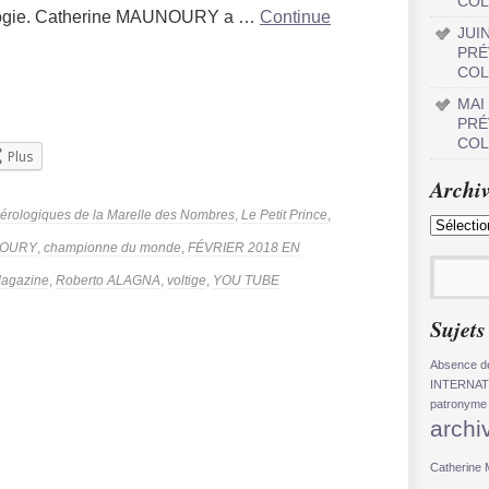
COL
ologie. Catherine MAUNOURY a …
Continue
JUI
PRÉ
COL
MAI
PRÉ
COL
Plus
Archiv
vre
mérologiques de la Marelle des Nombres
,
Le Petit Prince
,
NOURY
,
championne du monde
,
FÉVRIER 2018 EN
Magazine
,
Roberto ALAGNA
,
voltige
,
YOU TUBE
Sujets
Absence de
INTERNAT
patronyme
archi
Catherin