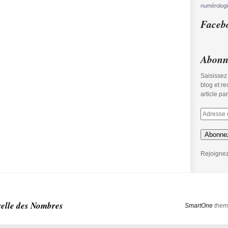
numérolog
Faceb
Abonne
Saisissez
blog et r
article pa
Abonne
Rejoignez
relle des Nombres
SmartOne
them