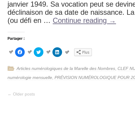
janvier 1949. Sa vocation peut se devine
déclinaison de sa date de naissance. La
(ou défi en …
Continue reading
→
Partager :
Cliquez
Cliquez
Cliquez
Plus
pour
pour
pour
partager
partager
partager
sur
sur
sur
Facebook(ouvre
Twitter(ouvre
LinkedIn(ouvre
Articles numérologiques de la Marelle des Nombres
,
CLEF N
dans
dans
dans
une
une
une
nouvelle
nouvelle
nouvelle
numérologie mensuelle
,
PRÉVISION NUMÉROLOGIQUE POUR 2
fenêtre)
fenêtre)
fenêtre)
←
Older posts