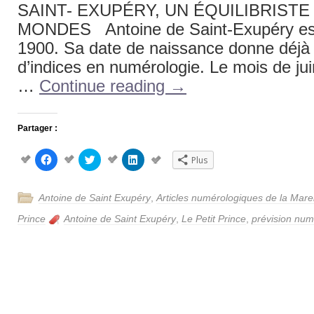
SAINT- EXUPÉRY, UN ÉQUILIBRIST
MONDES Antoine de Saint-Exupéry est 
1900. Sa date de naissance donne déj
d’indices en numérologie. Le mois de juin
…
Continue reading
→
Partager :
Cliquez
Cliquez
Cliquez
Plus
pour
pour
pour
partager
partager
partager
sur
sur
sur
Facebook(ouvre
Twitter(ouvre
LinkedIn(ouvre
Antoine de Saint Exupéry
,
Articles numérologiques de la Mar
dans
dans
dans
une
une
une
nouvelle
nouvelle
nouvelle
Prince
Antoine de Saint Exupéry
,
Le Petit Prince
,
prévision num
fenêtre)
fenêtre)
fenêtre)